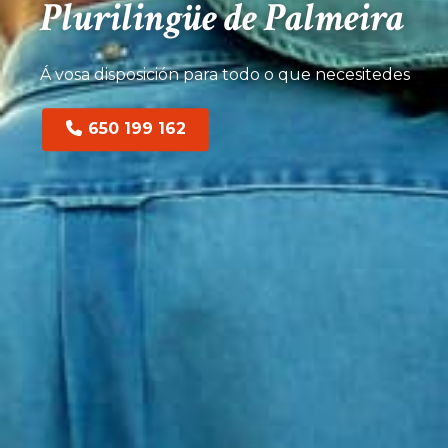
Plurilingüe de Palmeira
Á vosa disposición para todo o que necesitedes
650 199 162