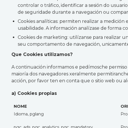
controlar o tráfico, identificar a sesión do usua
de seguridade durante a navegación ou compartir
Cookies analíticas: permiten realizar a medición 
usabilidade. A información analízase de forma co
Cookies de marketing: utilízanse para realizar u
seu comportamento de navegación, unicamente
Que Cookies utilizamos?
A continuación informamos e pedímosche permiso p
maioría dos navegadores xeralmente permitiranche c
acción, por favor ten en conta que o sitio web ou 
a) Cookies propias
NOME
OR
Idioma, pglang
Pro
pgc_ads, pgc_analytics, pgc_mandatory,
Pro