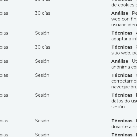
de cookies 
pias
30 días
Análise
· Pe
web con fins
usuario iden
pias
Sesión
Técnicas
· 
adaptar a in
pias
30 días
Técnicas
· 
sitio web, 
pias
Sesión
Análise
· Ut
anónima con 
pias
Sesión
Técnicas
· 
correctamen
navegación.
pias
Sesión
Técnicas
· 
datos do us
sesión.
pias
Sesión
Técnicas
· 
durante a n
pias
Sesión
Técnicas
· 