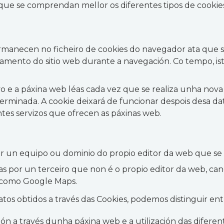
que se comprendan mellor os diferentes tipos de cookies
ermanecen no ficheiro de cookies do navegador ata que s
namento do sitio web durante a navegación. Co tempo, i
 e a páxina web léas cada vez que se realiza unha nova 
minada. A cookie deixará de funcionar despois desa data
ntes servizos que ofrecen as páxinas web.
or un equipo ou dominio do propio editor da web que se es
adas por un terceiro que non é o propio editor da web, c
o como Google Maps.
atos obtidos a través das Cookies, podemos distinguir ent
ón a través dunha páxina web e a utilización das diferen