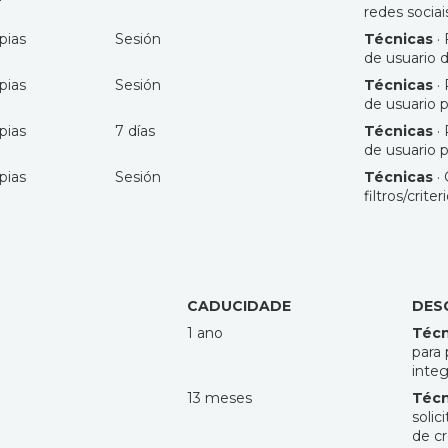
redes sociai
pias
Sesión
Técnicas
· 
de usuario 
pias
Sesión
Técnicas
· 
de usuario p
pias
7 días
Técnicas
· 
de usuario p
pias
Sesión
Técnicas
· 
filtros/crit
CADUCIDADE
DES
1 ano
Técn
para 
integ
13 meses
Técn
solic
de cr