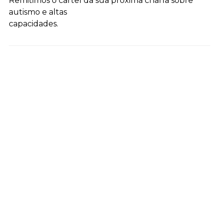
Remitimos o cartel da sua próxima charla sobre
autismo e altas
capacidades.
Noticias relacionadas
2
2
Xuño
Xuño
Excursión Granxa Escola
Presentación e taller
de Bergando
Actividades fóra da escola
Actividades fóra da escola
26
14