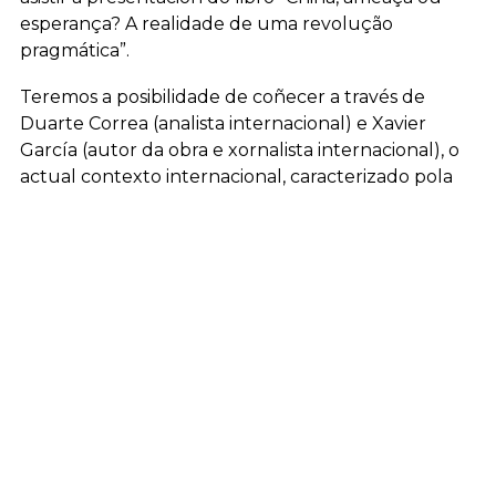
esperança? A realidade de uma revolução
pragmática”.
Teremos a posibilidade de coñecer a través de
Duarte Correa (analista internacional) e Xavier
García (autor da obra e xornalista internacional), o
actual contexto internacional, caracterizado pola
perda de hexemonía por parte das potencias
occidentais, principalmente dos EUA; así como a
posibilidade de achegarnos á realidade da China,
abstraéndonos da visión que recibimos a través dos
medios occidentais.
O acto terá lugar, este vindeiro xoves 26 de
febreiro, ás 20:00h, no Ateneo Valle-Inclán (Bar
Praza).
Agardan contar coa túa presenza e animámoste a
que traias algunha pregunta para poder debater